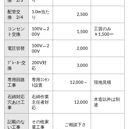
換 2/3
り
配管交
1.0m当た
2,500
換 2/4
り
コンセン
100V↔2
工賃のみ
1,500
ト交換
00V
￥1,500ー
100V↔2
電圧切替
2,000
00V
ﾌﾞﾚｰｶｰ交
200V対
3,000
換
応
専用回路
専用ｺﾝｾﾝ
12,000～
現地見積
工事
ﾄ設置
石綿対応
石綿作業
木造以外は別
穴あけ工
主任者対
12,000
途
事
応
記載のな
その他家
ご相談下さ
い工事
電工事