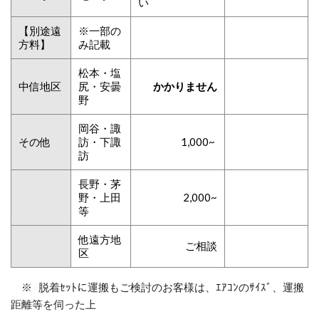
い
【別途遠
※一部の
方料】
み記載
松本・塩
中信地区
尻・安曇
かかりません
野
岡谷・諏
その他
訪・下諏
1,000~
訪
長野・茅
野・上田
2,000~
等
他遠方地
ご相談
区
※ 脱着ｾｯﾄに運搬もご検討のお客様は、ｴｱｺﾝのｻｲｽﾞ、運搬
距離等を伺った上