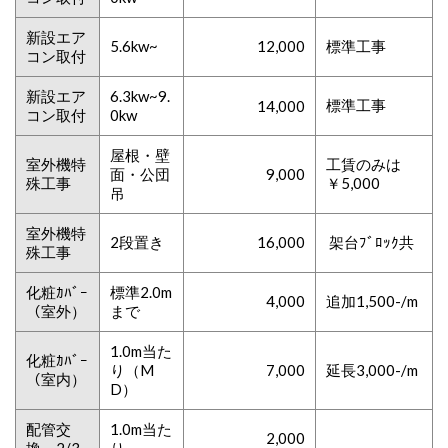
新設エア
5.6kw~
12,000
標準工事
コン取付
新設エア
6.3kw~9.
標準工事
14,000
コン取付
0kw
屋根・壁
室外機特
工賃のみは
面・公団
9,000
殊工事
￥5,000
吊
室外機特
2段置き
16,000
架台ﾌﾞﾛｯｸ共
殊工事
化粧ｶﾊﾞｰ
標準2.0m
4,000
追加1,500-/m
（室外）
まで
1.0m当た
化粧ｶﾊﾞｰ
り（M
7,000
延長3,000-/m
（室内）
D）
配管交
1.0m当た
2,000