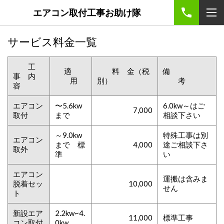
エアコン取付工事お助け隊
サービス料金一覧
工
適
料 金（税
備
事 内
用
別）
考
容
エアコン
〜5.6kw
6.0kw～はご
7,000
取付
まで
相談下さい
～9.0kw
特殊工事は別
エアコン
まで 標
4,000
途ご相談下さ
取外
準
い
エアコン
運搬は含みま
脱着セッ
10,000
せん
ト
新設エア
2.2kw~4.
11,000
標準工事
コン取付
0kw