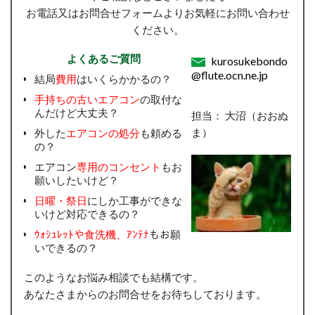
お電話又はお問合せフォームよりお気軽にお問い合わせ
ください。
よくあるご質問
kurosukebondo
@flute.ocn.ne.jp
結局
費用
はいくらかかるの？
手持ちの古いエアコン
の取付な
んだけど大丈夫？
担当： 大沼（おおぬ
ま）
外した
エアコンの処分
も頼める
の？
エアコン
専用のコンセント
もお
願いしたいけど？
日曜・祭日
にしか工事ができな
いけど対応できるの？
ｳｫｼｭﾚｯﾄや食洗機、ｱﾝﾃﾅ
もお願
いできるの？
このようなお悩み相談でも結構です。
あなたさまからのお問合せをお待ちしております。