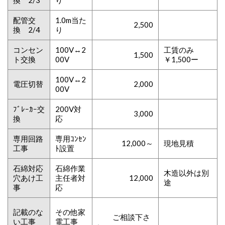
換 2/3
り
配管交
1.0m当た
2,500
換 2/4
り
コンセン
100V↔2
工賃のみ
1,500
ト交換
00V
￥1,500ー
100V↔2
電圧切替
2,000
00V
ﾌﾞﾚｰｶｰ交
200V対
3,000
換
応
専用回路
専用ｺﾝｾﾝ
12,000～
現地見積
工事
ﾄ設置
石綿対応
石綿作業
木造以外は別
穴あけ工
主任者対
12,000
途
事
応
記載のな
その他家
ご相談下さ
い工事
電工事