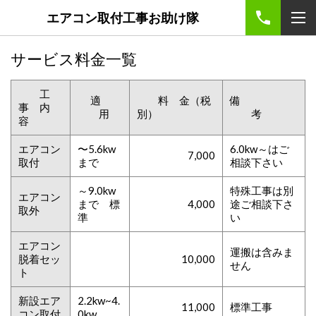
エアコン取付工事お助け隊
サービス料金一覧
工
適
料 金（税
備
事 内
用
別）
考
容
エアコン
〜5.6kw
6.0kw～はご
7,000
取付
まで
相談下さい
～9.0kw
特殊工事は別
エアコン
まで 標
4,000
途ご相談下さ
取外
準
い
エアコン
運搬は含みま
脱着セッ
10,000
せん
ト
新設エア
2.2kw~4.
11,000
標準工事
コン取付
0kw