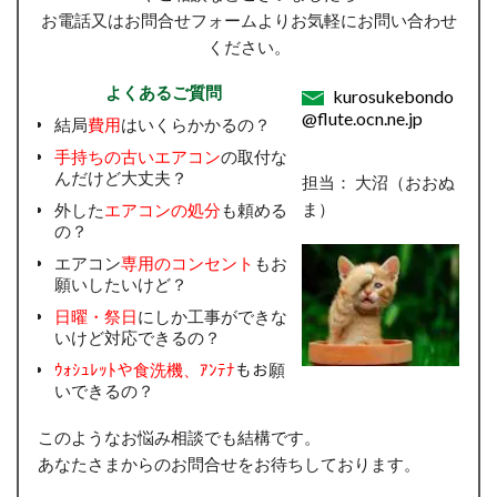
お電話又はお問合せフォームよりお気軽にお問い合わせ
ください。
よくあるご質問
kurosukebondo
@flute.ocn.ne.jp
結局
費用
はいくらかかるの？
手持ちの古いエアコン
の取付な
んだけど大丈夫？
担当： 大沼（おおぬ
ま）
外した
エアコンの処分
も頼める
の？
エアコン
専用のコンセント
もお
願いしたいけど？
日曜・祭日
にしか工事ができな
いけど対応できるの？
ｳｫｼｭﾚｯﾄや食洗機、ｱﾝﾃﾅ
もお願
いできるの？
このようなお悩み相談でも結構です。
あなたさまからのお問合せをお待ちしております。