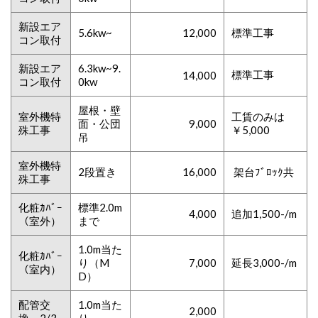
新設エア
5.6kw~
12,000
標準工事
コン取付
新設エア
6.3kw~9.
標準工事
14,000
コン取付
0kw
屋根・壁
室外機特
工賃のみは
面・公団
9,000
殊工事
￥5,000
吊
室外機特
2段置き
16,000
架台ﾌﾞﾛｯｸ共
殊工事
化粧ｶﾊﾞｰ
標準2.0m
4,000
追加1,500-/m
（室外）
まで
1.0m当た
化粧ｶﾊﾞｰ
り（M
7,000
延長3,000-/m
（室内）
D）
配管交
1.0m当た
2,000