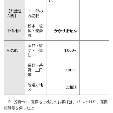
い
【別途遠
※一部の
方料】
み記載
松本・塩
中信地区
尻・安曇
かかりません
野
岡谷・諏
その他
訪・下諏
1,000~
訪
長野・茅
野・上田
2,000~
等
他遠方地
ご相談
区
※ 脱着ｾｯﾄに運搬もご検討のお客様は、ｴｱｺﾝのｻｲｽﾞ、運搬
距離等を伺った上