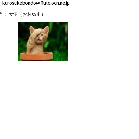
kurosukebondo@flute.ocn.ne.jp
当： 大沼（おおぬま）