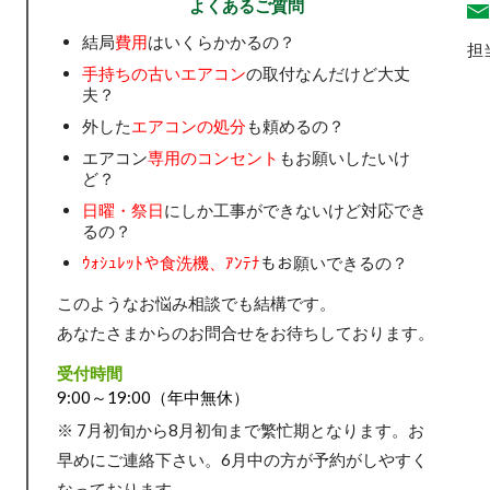
よくあるご質問
結局
費用
はいくらかかるの？
担
手持ちの古いエアコン
の取付なんだけど大丈
夫？
外した
エアコンの処分
も頼めるの？
エアコン
専用のコンセント
もお願いしたいけ
ど？
日曜・祭日
にしか工事ができないけど対応でき
るの？
ｳｫｼｭﾚｯﾄや食洗機、ｱﾝﾃﾅ
もお願いできるの？
このようなお悩み相談でも結構です。
あなたさまからのお問合せをお待ちしております。
受付時間
9:00～19:00（年中無休）
※ 7月初旬から8月初旬まで繁忙期となります。お
早めにご連絡下さい。6月中の方が予約がしやすく
なっております。