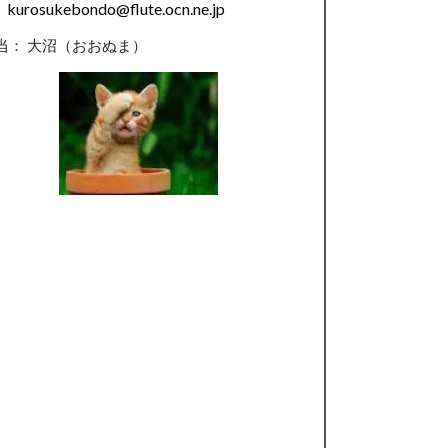
kurosukebondo@flute.ocn.ne.jp
当： 大沼（おおぬま）