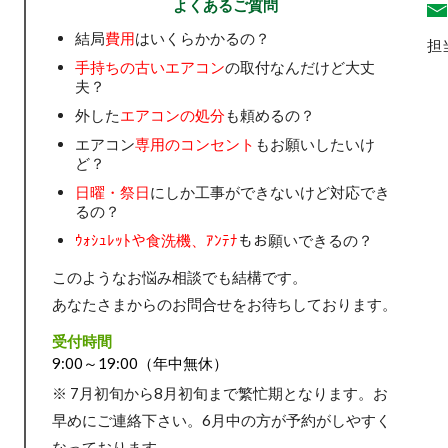
よくあるご質問
結局
費用
はいくらかかるの？
担
手持ちの古いエアコン
の取付なんだけど大丈
夫？
外した
エアコンの処分
も頼めるの？
エアコン
専用のコンセント
もお願いしたいけ
ど？
日曜・祭日
にしか工事ができないけど対応でき
るの？
ｳｫｼｭﾚｯﾄや食洗機、ｱﾝﾃﾅ
もお願いできるの？
このようなお悩み相談でも結構です。
あなたさまからのお問合せをお待ちしております。
受付時間
9:00～19:00（年中無休）
※ 7月初旬から8月初旬まで繁忙期となります。お
早めにご連絡下さい。6月中の方が予約がしやすく
なっております。