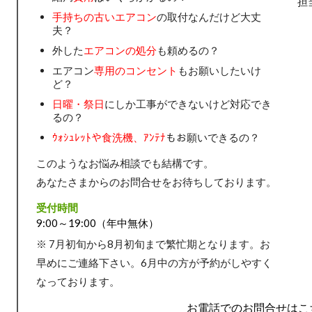
担
手持ちの古いエアコン
の取付なんだけど大丈
夫？
外した
エアコンの処分
も頼めるの？
エアコン
専用のコンセント
もお願いしたいけ
ど？
日曜・祭日
にしか工事ができないけど対応でき
るの？
ｳｫｼｭﾚｯﾄや食洗機、ｱﾝﾃﾅ
もお願いできるの？
このようなお悩み相談でも結構です。
あなたさまからのお問合せをお待ちしております。
受付時間
9:00～19:00（年中無休）
※ 7月初旬から8月初旬まで繁忙期となります。お
早めにご連絡下さい。6月中の方が予約がしやすく
なっております。
お電話でのお問合せはこ