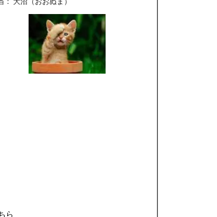
当： 大沼（おおぬま）
ちら