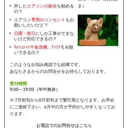
ま）
外した
エアコンの処分
も頼める
の？
エアコン
専用のコンセント
もお
願いしたいけど？
日曜・祭日
にしか工事ができな
いけど対応できるの？
ｳｫｼｭﾚｯﾄや食洗機、ｱﾝﾃﾅ
もお願
いできるの？
このようなお悩み相談でも結構です。
あなたさまからのお問合せをお待ちしております。
受付時間
9:00～19:00（年中無休）
※ 7月初旬から8月初旬まで繁忙期となります。お早め
にご連絡下さい。6月中の方が予約がしやすくなってお
ります。
お電話でのお問合せはこちら